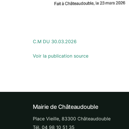
C.M DU 30.03.2026
Voir la publication source
Mairie de Châteaudouble
Place Vieille, 83300 Châteaudouble
Tél. 04 98 10 51 35