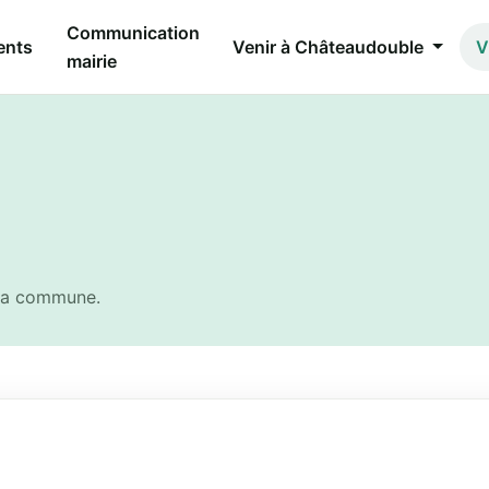
Communication
ents
Venir à Châteaudouble
V
mairie
r la commune.