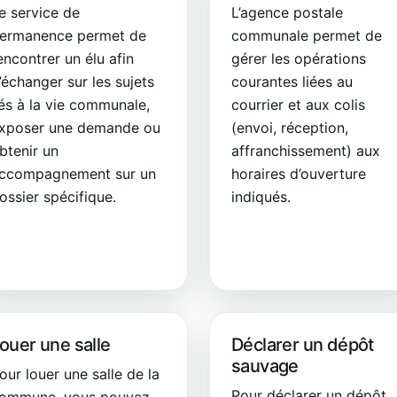
e service de
L’agence postale
ermanence permet de
communale permet de
encontrer un élu afin
gérer les opérations
’échanger sur les sujets
courantes liées au
iés à la vie communale,
courrier et aux colis
xposer une demande ou
(envoi, réception,
btenir un
affranchissement) aux
ccompagnement sur un
horaires d’ouverture
ossier spécifique.
indiqués.
ouer une salle
Déclarer un dépôt
sauvage
our louer une salle de la
Pour déclarer un dépôt
ommune, vous pouvez