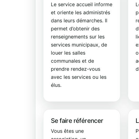
Le service accueil informe
L
et oriente les administrés
p
dans leurs démarches. Il
r
permet d’obtenir des
d
renseignements sur les
l
services municipaux, de
e
louer les salles
o
communales et de
a
prendre rendez-vous
d
avec les services ou les
élus.
Se faire référencer
L
Vous êtes une
P
association, un
c