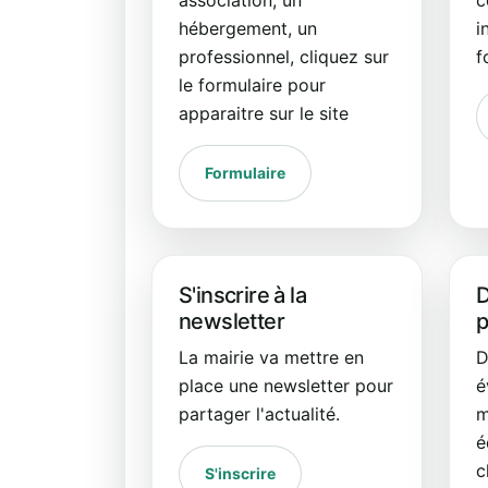
hébergement, un
i
professionnel, cliquez sur
f
le formulaire pour
apparaitre sur le site
Formulaire
S'inscrire à la
D
newsletter
p
La mairie va mettre en
D
place une newsletter pour
é
partager l'actualité.
m
é
c
S'inscrire