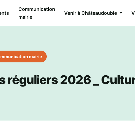
Communication
ents
Venir à Châteaudouble
V
mairie
mmunication mairie
 réguliers 2026 _ Cultu